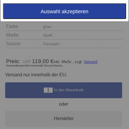
Größe
135x200 + 80x80
Auswahl akzeptieren
Material
GOTS-Premium-Satin
Farbe
grau
Marke
Apelt
Saison
Ganzjahr
Preis:
119,00 €
inkl. MwSt., zzgl.
Versand
Versandkostenfrei innerhalb Deutschlands.
Versand nur innerhalb der EU.
In den Warenkorb
oder
Hersteller