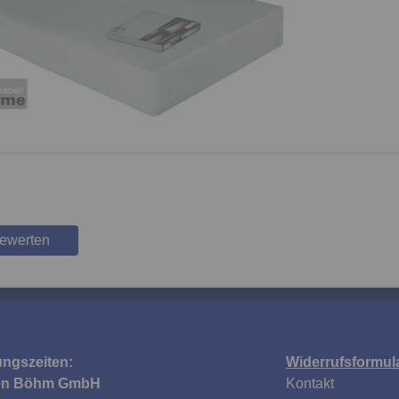
bewerten
ungszeiten:
Widerrufsformul
en Böhm GmbH
Kontakt