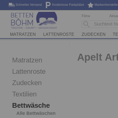
Schneller Versand
Kostenlose Parkplätze
Markenherstelle
Filme
Aktue
MATRATZEN
LATTENROSTE
ZUDECKEN
TE
Apelt Ar
Matratzen
Lattenroste
Zudecken
Textilien
Bettwäsche
Alle Bettwäschen