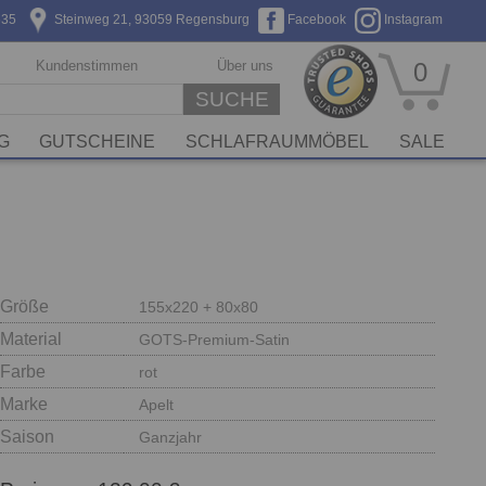
635
Steinweg 21, 93059 Regensburg
Facebook
Instagram
Kundenstimmen
Über uns
0
SUCHE
G
GUTSCHEINE
SCHLAFRAUMMÖBEL
SALE
Größe
155x220 + 80x80
Material
GOTS-Premium-Satin
Farbe
rot
Marke
Apelt
Saison
Ganzjahr