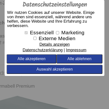
Datenschutzeinstellungen
-Zertifikat GOTS für nachhaltig produzierte
Wir nutzen Cookies auf unserer Website. Einige
von ihnen sind essenziell, während andere uns
helfen, diese Website und Ihre Erfahrung zu
echen:
100% hergestellt in Europa
verbessern.
Essenziell
Marketing
assendes Spannbetttuch Premium Z Fb. 015
Externe Medien
52 rubin
Details anzeigen
Datenschutzerklärung
Impressum
Alle akzeptieren
Alle ablehnen
Auswahl akzeptieren
dukt empfehlen wir
rmabell Premium