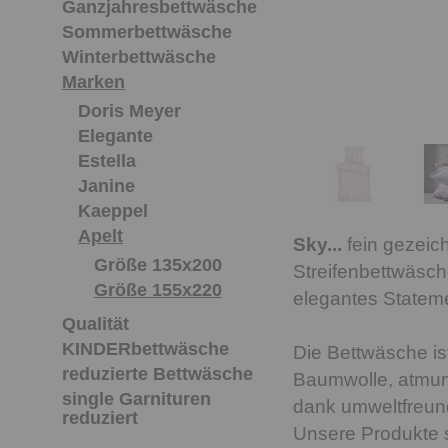
Ganzjahresbettwäsche
Sommerbettwäsche
Winterbettwäsche
Marken
Doris Meyer
Elegante
Estella
Janine
Kaeppel
Apelt
Sky...
fein gezeic
Größe 135x200
Streifenbettwäsch
Größe 155x220
elegantes Stateme
Qualität
KINDERbettwäsche
Die Bettwäsche is
reduzierte Bettwäsche
Baumwolle, atmun
single Garnituren
dank umweltfreund
reduziert
Unsere Produkte 