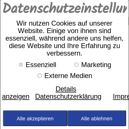
Datenschutzeinstellu
0
SUCHE
Wir nutzen Cookies auf unserer
Website. Einige von ihnen sind
essenziell, während andere uns helfen,
diese Website und Ihre Erfahrung zu
Elegante Art.Nr. 7038/9
verbessern.
Essenziell
Marketing
Externe Medien
Details
anzeigen
Datenschutzerklärung
Impr
Bild wird
geladen...
Alle akzeptieren
Alle ablehnen