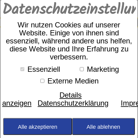
Datenschutzeinstellu
0
SUCHE
Wir nutzen Cookies auf unserer
Website. Einige von ihnen sind
essenziell, während andere uns helfen,
Hier finden Sie Filme mit
diese Website und Ihre Erfahrung zu
Informationen, die dafür sorgen
verbessern.
sollen, dass Sie einen erholsamen
Schlaf finden.
Essenziell
Marketing
Um einen Film zu starten, klicken
Externe Medien
Sie einfach auf Play.
Details
Erklärung
anzeigen
Datenschutzerklärung
Impr
Spannbetttuch
aufziehen
Alle akzeptieren
Alle ablehnen