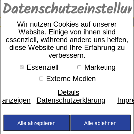
Datenschutzeinstellu
0
SUCHE
Wir nutzen Cookies auf unserer
Website. Einige von ihnen sind
Farbe
essenziell, während andere uns helfen,
diese Website und Ihre Erfahrung zu
Größe
verbessern.
Marke
Essenziell
Marketing
Preis
Externe Medien
Schlafdecken & Plaids
Details
anzeigen
Datenschutzerklärung
Impr
Sortierung:
Alle akzeptieren
Alle ablehnen