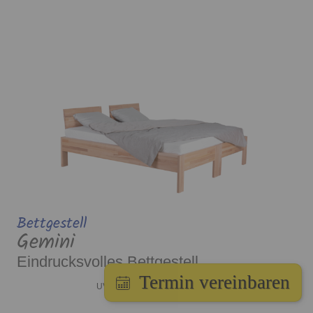
Bettgestell
Gemini
Eindrucksvolles Bettgestell
Termin vereinbaren
ab 1.609,00 €
UVP