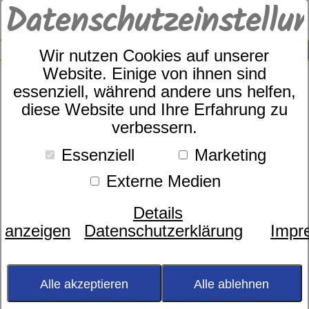
Datenschutzeinstellu
0
SUCHE
Wir nutzen Cookies auf unserer
Website. Einige von ihnen sind
Fußteil
essenziell, während andere uns helfen,
diese Website und Ihre Erfahrung zu
Größe
verbessern.
Höhenverstellung
Essenziell
Marketing
Holzart
Kopfteil/Fußteil
Externe Medien
Liegefläche
Details
Materialart
anzeigen
Datenschutzerklärung
Impr
Verarbeitung
Preis
Alle akzeptieren
Alle ablehnen