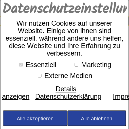
Datenschutzeinstellu
0
SUCHE
Wir nutzen Cookies auf unserer
Website. Einige von ihnen sind
essenziell, während andere uns helfen,
Kopfkissen
diese Website und Ihre Erfahrung zu
verbessern.
Essenziell
Marketing
Jeder Körper ist anders. Jeder liegt
Externe Medien
anders. Und weil Entspannung auch
Kopfsache ist, braucht jeder ein
Details
individuell passendes Kissen, das den
anzeigen
Datenschutzerklärung
Impr
sensiblen Halswirbelbereich aktiv
entlastet.
Alle akzeptieren
Alle ablehnen
ALLE KOPFKISSEN