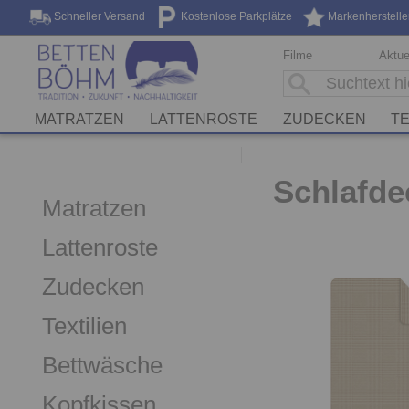
Schneller Versand
Kostenlose Parkplätze
Markenherstelle
Filme
Aktue
MATRATZEN
LATTENROSTE
ZUDECKEN
TE
Schlafde
Matratzen
Lattenroste
Zudecken
Textilien
Bettwäsche
Kopfkissen