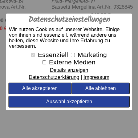
-Genova-B1
Plaid-Mergellina-V1
ova Art.Nr.
Bassetti Mergellina Art.Nr. 9328845
149,00 €
UVP
Datenschutzeinstellungen
0 €
119,00 €
Jetzt :
0 €
Wir nutzen Cookies auf unserer Website. Einige
von ihnen sind essenziell, während andere uns
helfen, diese Website und Ihre Erfahrung zu
verbessern.
Essenziell
Marketing
Externe Medien
Details anzeigen
Datenschutzerklärung
Impressum
Alle akzeptieren
Alle ablehnen
Auswahl akzeptieren