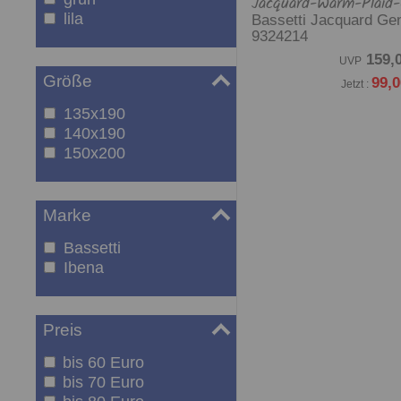
Jacquard-Warm-Plaid
lila
Bassetti Jacquard Gen
9324214
159,0
UVP
Größe
99,0
Jetzt :
135x190
140x190
150x200
Marke
Bassetti
Ibena
Preis
bis 60 Euro
bis 70 Euro