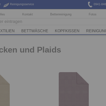
r
Reinigungsservice
0941-84
lles
Kontakt
Bettenreinigung
Fotos
XTILIEN
BETTWÄSCHE
KOPFKISSEN
REINIGUN
cken und Plaids