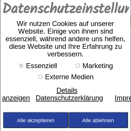
Datenschutzeinstellu
0
SUCHE
Wir nutzen Cookies auf unserer
Website. Einige von ihnen sind
Unser Service
essenziell, während andere uns helfen,
macht den
diese Website und Ihre Erfahrung zu
Unterschied
verbessern.
Essenziell
Marketing
.
Externe Medien
Details
anzeigen
Datenschutzerklärung
Impr
Alle akzeptieren
Alle ablehnen
Seit 75 Jahren sind wir Spezialisten in