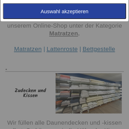
Sachen Matratzen, Lattenroste und
Bettgestelle.
Auswahl akzeptieren
Mehr Informationen erhalten Sie in
unserem Online-Shop unter der Kategorie
Matratzen
.
Matratzen
|
Lattenroste
|
Bettgestelle
.
Wir füllen alle Daunendecken und -kissen