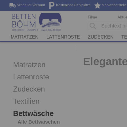
Schneller Versand
Kostenlose Parkplätze
Markenherstelle
Filme
Aktue
MATRATZEN
LATTENROSTE
ZUDECKEN
TE
Elegante
Matratzen
Lattenroste
Zudecken
Textilien
Bettwäsche
Alle Bettwäschen