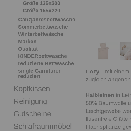
Größe 135x200
Größe 155x220
Ganzjahresbettwäsche
Sommerbettwäsche
Winterbettwäsche
Marken
Qualität
KINDERbettwäsche
reduzierte Bettwäsche
single Garnituren
Cozy...
mit einem f
reduziert
zugleich angeneh
Kopfkissen
Halbleinen
in Lei
Reinigung
50% Baumwolle u
Leichtgewebe wei
Gutscheine
flusenfreie Glätte
Schlafraummöbel
Flachspflanze gew