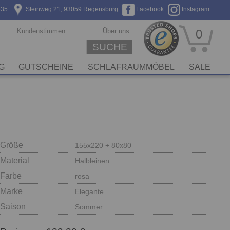
635
Steinweg 21, 93059 Regensburg
Facebook
Instagram
Kundenstimmen
Über uns
0
SUCHE
G
GUTSCHEINE
SCHLAFRAUMMÖBEL
SALE
Größe
155x220 + 80x80
Material
Halbleinen
Farbe
rosa
Marke
Elegante
Saison
Sommer