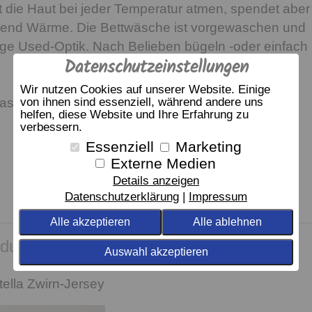
die Haut bei jeder Temperatur atmen, spendet aber
end Wärme. Die Bettwäsche ist vorgewaschen und
sige Used-Optik. Nach Belieben bügeln -oder einfach
Datenschutzeinstellungen
Wir nutzen Cookies auf unserer Website. Einige
von ihnen sind essenziell, während andere uns
assendes Spannbetttuch Estella Zwirn-Jersey
helfen, diese Website und Ihre Erfahrung zu
verbessern.
Essenziell
Marketing
Externe Medien
Details anzeigen
Datenschutzerklärung
Impressum
Alle akzeptieren
Alle ablehnen
dukt empfehlen wir
Auswahl akzeptieren
ella Zwirn-Jersey