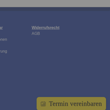
ar
Widerrufsrecht
AGB
onen
rung
Termin vereinbaren