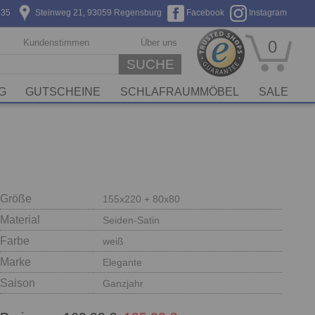
635
Steinweg 21, 93059 Regensburg
Facebook
Instagram
Kundenstimmen
Über uns
0
SUCHE
G
GUTSCHEINE
SCHLAFRAUMMÖBEL
SALE
Größe
155x220 + 80x80
Material
Seiden-Satin
Farbe
weiß
Marke
Elegante
Saison
Ganzjahr