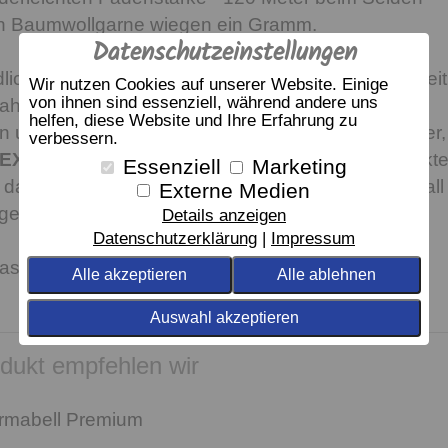
n Baumwollgarne wiegen ein Gramm.
Datenschutzeinstellungen
iche Produktion spielt für uns eine große Rolle. Seit
Wir nutzen Cookies auf unserer Website. Einige
von ihnen sind essenziell, während andere uns
hren stellt elegante in all ihren Bestandteilen -
helfen, diese Website und Ihre Erfahrung zu
rn und Reißverschluss - nachhaltige Bettwäsche her,
verbessern.
EX® Standard 100
zertifiziert sind. Unsere Produkt
Essenziell
Marketing
 dass sie keine Schadstoffe enthalten und sind in all
Externe Medien
gesundheitlich unbedenklich.
Details anzeigen
Datenschutzerklärung
Impressum
assendes Spannbetttuch Premium Z
Alle akzeptieren
Alle ablehnen
Auswahl akzeptieren
dukt empfehlen wir
rmabell Premium