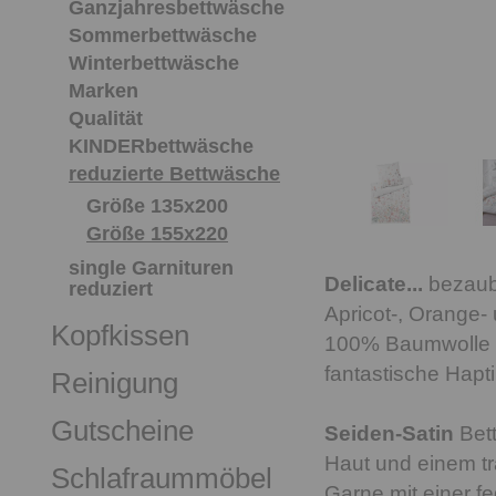
Ganzjahresbettwäsche
Sommerbettwäsche
Winterbettwäsche
Marken
Qualität
KINDERbettwäsche
reduzierte Bettwäsche
Größe 135x200
Größe 155x220
single Garnituren
Delicate...
bezaube
reduziert
Apricot-, Orange-
Kopfkissen
100% Baumwolle v
fantastische Hapti
Reinigung
Gutscheine
Seiden-Satin
Bett
Haut und einem tr
Schlafraummöbel
Garne mit einer f