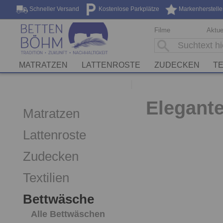
Schneller Versand
Kostenlose Parkplätze
Markenherstelle
Filme
Aktue
MATRATZEN
LATTENROSTE
ZUDECKEN
TE
Elegante
Matratzen
Lattenroste
Zudecken
Textilien
Bettwäsche
Alle Bettwäschen