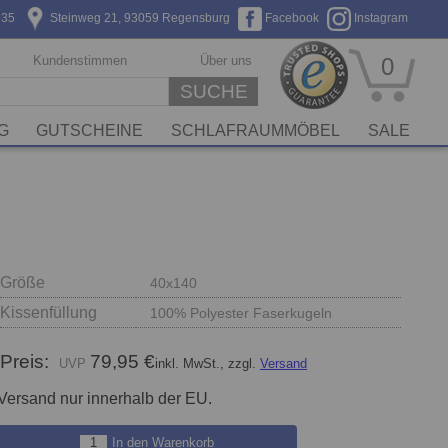
635
Steinweg 21, 93059 Regensburg
Facebook
Instagram
Kundenstimmen
Über uns
0
SUCHE
G
GUTSCHEINE
SCHLAFRAUMMÖBEL
SALE
Größe
40x140
Kissenfüllung
100% Polyester Faserkugeln
Preis:
79,95 €
inkl. MwSt., zzgl.
Versand
Versand nur innerhalb der EU.
In den Warenkorb