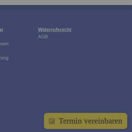
ar
Widerrufsrecht
AGB
onen
rung
Termin vereinbaren