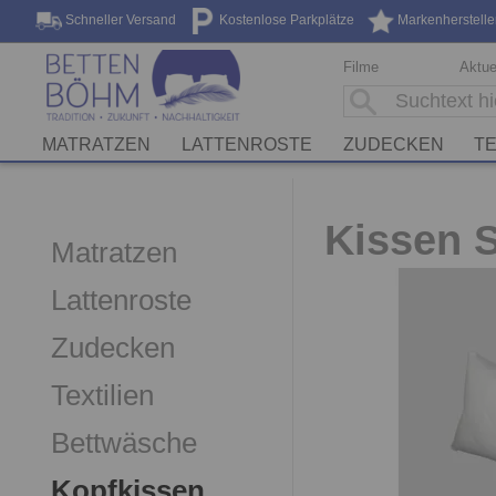
Schneller Versand
Kostenlose Parkplätze
Markenherstelle
Filme
Aktue
MATRATZEN
LATTENROSTE
ZUDECKEN
TE
Kissen S
Matratzen
Lattenroste
Zudecken
Textilien
Bettwäsche
Kopfkissen