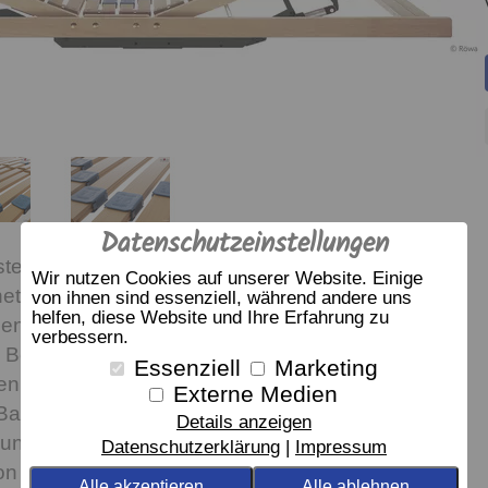
Datenschutzeinstellungen
stellbaren Lattenroste bieten ein Mehr an Komfort.
Wir nutzen Cookies auf unserer Website. Einige
 für alle, die ihren Körper optimal lagern wollen
von ihnen sind essenziell, während andere uns
helfen, diese Website und Ihre Erfahrung zu
 den Komfort genießen möchten.
verbessern.
, Beine hochlagern oder auch als Erleichterung für
Essenziell
Marketing
en oder Aufstehen.
Externe Medien
r Basic 3-Matic mit Kabelhandsender,
Details anzeigen
g und Notabsenkung.
Datenschutzerklärung
Impressum
n 99,-€ auch mit Funkhandsender lieferbar (dann
Alle akzeptieren
Alle ablehnen