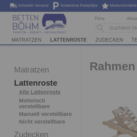
Schneller Versand
Kostenlose Parkplätze
Markenherstelle
Filme
Aktue
MATRATZEN
LATTENROSTE
ZUDECKEN
T
Rahmen 
Matratzen
Lattenroste
Alle Lattenroste
Motorisch
verstellbare
Manuell verstellbare
Nicht verstellbare
Zudecken