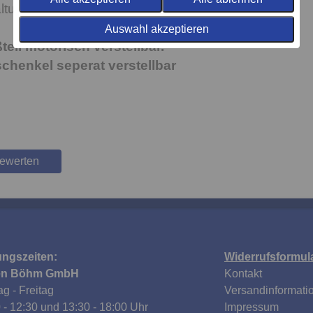
ltung)
Auswahl akzeptieren
eil motorisch verstellbar.
chenkel seperat verstellbar
bewerten
ungszeiten:
Widerrufsformul
en Böhm GmbH
Kontakt
g - Freitag
Versandinformati
 - 12:30 und 13:30 - 18:00 Uhr
Impressum