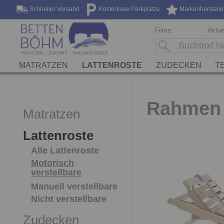
Schneller Versand
Kostenlose Parkplätze
Markenherstelle
Filme
Aktue
MATRATZEN
LATTENROSTE
ZUDECKEN
T
Rahmen 
Matratzen
Lattenroste
Alle Lattenroste
Motorisch
verstellbare
Manuell verstellbare
Nicht verstellbare
Zudecken