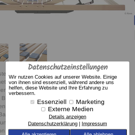
Datenschutzeinstellungen
stellbaren Lattenroste bieten ein Mehr an Komfort.
Wir nutzen Cookies auf unserer Website. Einige
 für alle, die ihren Körper optimal lagern wollen
von ihnen sind essenziell, während andere uns
helfen, diese Website und Ihre Erfahrung zu
 den Komfort genießen möchten.
verbessern.
, Beine hochlagern oder auch als Erleichterung für
Essenziell
Marketing
en oder Aufstehen.
Externe Medien
r Basic 3-Matic mit Kabelhandsender,
Details anzeigen
g und Notabsenkung.
Datenschutzerklärung
Impressum
n 99,-€ auch mit Funkhandsender lieferbar (dann
Alle akzeptieren
Alle ablehnen