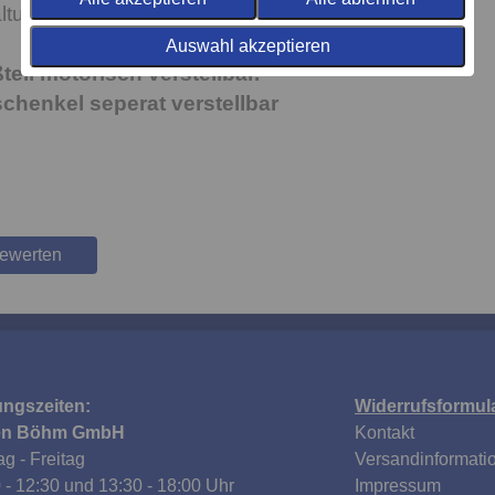
ltung)
Auswahl akzeptieren
eil motorisch verstellbar.
chenkel seperat verstellbar
bewerten
ungszeiten:
Widerrufsformul
en Böhm GmbH
Kontakt
g - Freitag
Versandinformati
 - 12:30 und 13:30 - 18:00 Uhr
Impressum