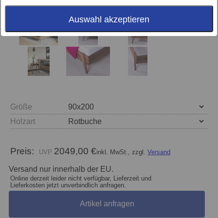
Auswahl akzeptieren
Größe
Holzart
Preis:
2049,00 €
inkl. MwSt., zzgl.
Versand
Versand nur innerhalb der EU.
Online derzeit leider nicht verfügbar, Lieferzeit und
Lieferkosten jetzt unverbindlich anfragen.
Artikel anfragen