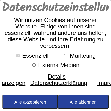
Datenschutzeinstellu
0
SUCHE
Wir nutzen Cookies auf unserer
Website. Einige von ihnen sind
essenziell, während andere uns helfen,
diese Website und Ihre Erfahrung zu
60er-Jahre-Charme mit
verbessern.
markanten, schrägen Füßen
und zeitloser Eleganz
Essenziell
Marketing
Externe Medien
Details
anzeigen
Datenschutzerklärung
Impr
Alle akzeptieren
Alle ablehnen