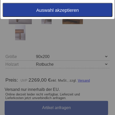
Auswahl akzeptieren
Größe
Holzart
Preis:
2269,00 €
inkl. MwSt., zzgl.
Versand
Versand nur innerhalb der EU.
Online derzeit leider nicht verfügbar, Lieferzeit und
Lieferkosten jetzt unverbindlich anfragen.
Artikel anfragen