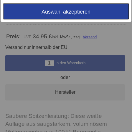
Größe
Auswahl akzeptieren
Farbe
weiss
Preis:
34,95 €
inkl. MwSt., zzgl.
Versand
Versand nur innerhalb der EU.
In den Warenkorb
oder
Hersteller
Saubere Spitzenleistung: Diese weiße
Auflage aus saugstarkem, voluminösem
Moltongewebe aus 100 % Baumwolle