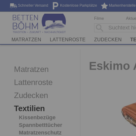
Schneller Versand
Kostenlose Parkplätze
Markenherstelle
Filme
Aktue
MATRATZEN
LATTENROSTE
ZUDECKEN
TE
Eskimo 
Matratzen
Lattenroste
Zudecken
Textilien
Kissenbezüge
Spannbetttücher
Matratzenschutz