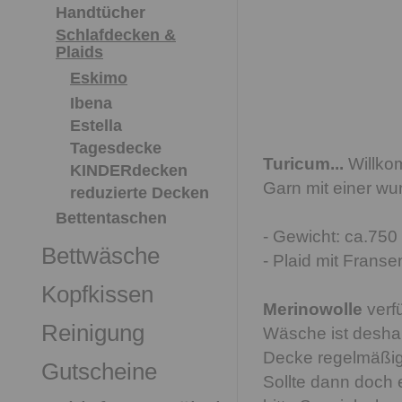
Handtücher
Schlafdecken &
Plaids
Eskimo
Ibena
Estella
Tagesdecke
Turicum...
Willko
KINDERdecken
Garn mit einer wu
reduzierte Decken
Bettentaschen
- Gewicht: ca.750
Bettwäsche
- Plaid mit Franse
Kopfkissen
Merinowolle
verf
Reinigung
Wäsche ist deshal
Decke regelmäßig,
Gutscheine
Sollte dann doch