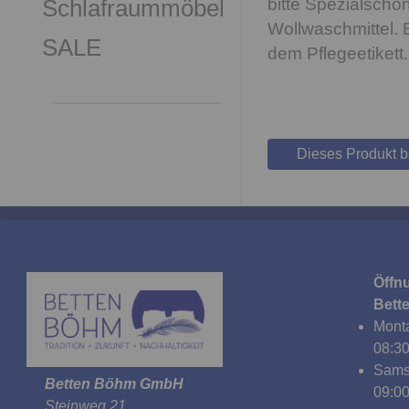
Schlafraummöbel
bitte Spezialsch
Wollwaschmittel. 
SALE
dem Pflegeetikett.
Dieses Produkt 
Öffn
Bett
Monta
08:30
Sams
Betten Böhm GmbH
09:00
Steinweg 21