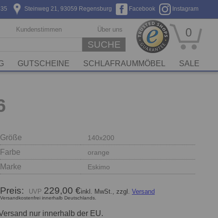
635
Steinweg 21, 93059 Regensburg
Facebook
Instagram
Kundenstimmen
Über uns
0
SUCHE
G
GUTSCHEINE
SCHLAFRAUMMÖBEL
SALE
6
Größe
140x200
Farbe
orange
Marke
Eskimo
Preis:
229,00 €
inkl. MwSt., zzgl.
Versand
Versandkostenfrei innerhalb Deutschlands.
Versand nur innerhalb der EU.