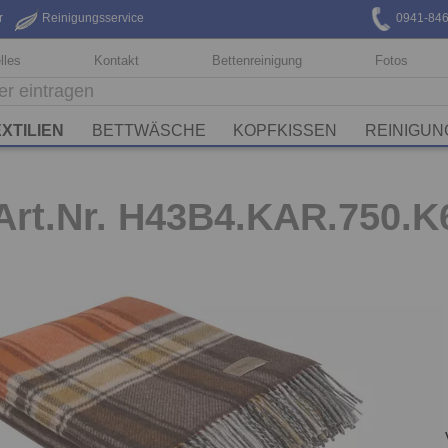
r
Reinigungsservice
0941-84
lles
Kontakt
Bettenreinigung
Fotos
XTILIEN
BETTWÄSCHE
KOPFKISSEN
REINIGUN
Art.Nr. H43B4.KAR.750.K