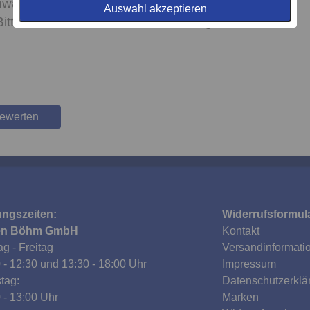
onwaschgang 30° C mit einem milden
Auswahl akzeptieren
Bitte beachten Sie Wasch- und Pflegehinweise auf
bewerten
ungszeiten:
Widerrufsformul
en Böhm GmbH
Kontakt
g - Freitag
Versandinformati
 - 12:30 und 13:30 - 18:00 Uhr
Impressum
tag:
Datenschutzerklä
 - 13:00 Uhr
Marken