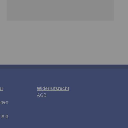
ar
Widerrufsrecht
AGB
onen
rung