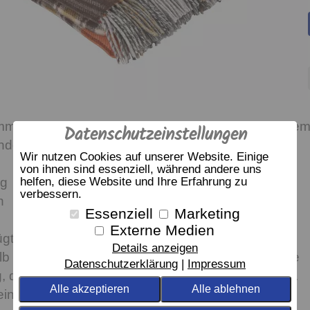
mmen in der Gemütlichkeit. Wohndecke aus feinste
Datenschutzeinstellungen
nderbaren Haptik.
Wir nutzen Cookies auf unserer Website. Einige
von ihnen sind essenziell, während andere uns
 g
helfen, diese Website und Ihre Erfahrung zu
verbessern.
n
Essenziell
Marketing
Externe Medien
ügt über eine hohe Selbstreinigungskraft, eine
Details anzeigen
b nur in seltenen Fällen notwendig. Lüften Sie Ihre
Datenschutzerklärung
Impressum
 dann haben Sie schon ganz viel richtig gemacht.
Alle akzeptieren
Alle ablehnen
 einmal eine Wäsche notwendig sein, dann