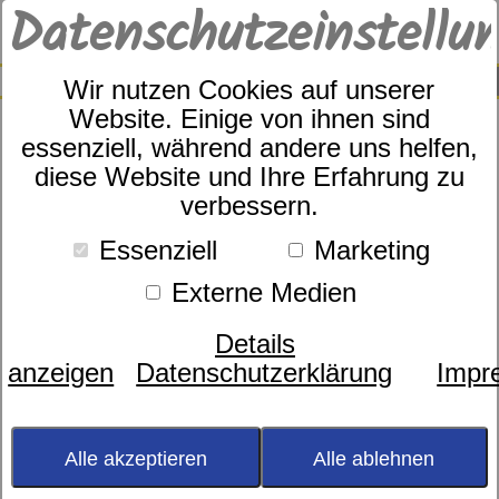
Datenschutzeinstellu
0
SUCHE
Wir nutzen Cookies auf unserer
Website. Einige von ihnen sind
essenziell, während andere uns helfen,
diese Website und Ihre Erfahrung zu
Ibena Kniedecke Fano Art.Nr.
verbessern.
0987/300
Essenziell
Marketing
Externe Medien
Details
anzeigen
Datenschutzerklärung
Impr
Alle akzeptieren
Alle ablehnen