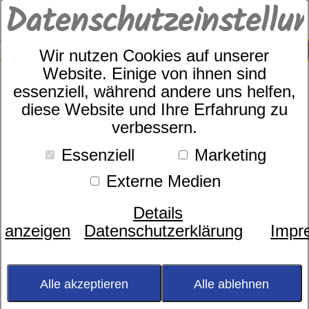
Datenschutzeinstellu
0
SUCHE
Wir nutzen Cookies auf unserer
Website. Einige von ihnen sind
essenziell, während andere uns helfen,
diese Website und Ihre Erfahrung zu
Zudecke
dormabell Kamelhaar Edition
verbessern.
WB 2
Essenziell
Marketing
Kundenbewertungen
4,0 von 1
Externe Medien
Details
anzeigen
Datenschutzerklärung
Impr
Alle akzeptieren
Alle ablehnen