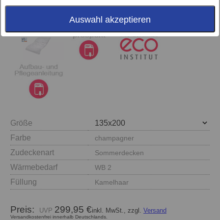
Auswahl akzeptieren
Größe
Farbe
champagner
Zudeckenart
Sommerdecken
Wärmebedarf
WB 2
Füllung
Kamelhaar
Preis:
299,95 €
inkl. MwSt., zzgl.
Versand
Versandkostenfrei innerhalb Deutschlands.