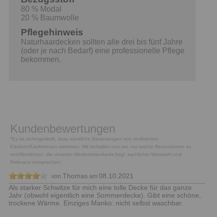
80 % Modal
20 % Baumwolle
Pflegehinweis
Naturhaardecken sollten alle drei bis fünf Jahre
(oder je nach Bedarf) eine professionelle Pflege
bekommen.
Kundenbewertungen
*Es ist sichergestellt, dass sämtliche Bewertungen von verifizierten
Käufern/Käuferinnen stammen. Wir behalten uns vor, nur solche Rezensionen zu
veröffentlichen, die unseren Mindeststandards bzgl. sachlicher Wortwahl und
Relevanz entsprechen.
Thomas
08.10.2021
von
am
Als starker Schwitze für mich eine tolle Decke für das ganze
Jahr (obwohl eigentlich eine Sommerdecke). Gibt eine schöne,
trockene Wärme. Einziges Manko: nicht selbst waschbar.