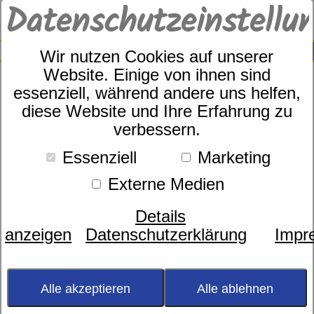
Datenschutzeinstellu
0
SUCHE
Wir nutzen Cookies auf unserer
Website. Einige von ihnen sind
Farbe
essenziell, während andere uns helfen,
diese Website und Ihre Erfahrung zu
Größe
verbessern.
Marke
Essenziell
Marketing
Material
Saison
Externe Medien
Preis
Details
anzeigen
Datenschutzerklärung
Impr
Größe 155x220
Sortierung:
Alle akzeptieren
Alle ablehnen