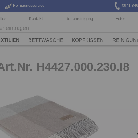
r
Reinigungsservice
0941-84
lles
Kontakt
Bettenreinigung
Fotos
XTILIEN
BETTWÄSCHE
KOPFKISSEN
REINIGUN
rt.Nr. H4427.000.230.I8