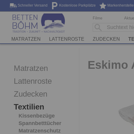
Schneller Versand
Kostenlose Parkplätze
Markenherstelle
Filme
Aktue
MATRATZEN
LATTENROSTE
ZUDECKEN
TE
Eskimo A
Matratzen
Lattenroste
Zudecken
Textilien
Kissenbezüge
Spannbetttücher
Matratzenschutz