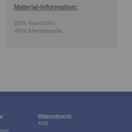
Material-Information:
55% Kaschmir
45% Merinowolle
ar
Widerrufsrecht
AGB
onen