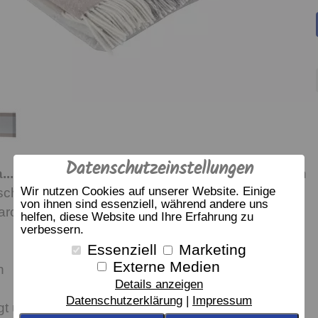
Datenschutzeinstellungen
...
ist so kuschelig weich dank der Ausgewogenen
Wir nutzen Cookies auf unserer Website. Einige
chmir und feinster Lambswool
von ihnen sind essenziell, während andere uns
Karo rahmt diese wunderschöne Decke ein.
helfen, diese Website und Ihre Erfahrung zu
verbessern.
Essenziell
Marketing
Externe Medien
n
Details anzeigen
Datenschutzerklärung
Impressum
gt über eine hohe Selbstreinigungskraft, eine