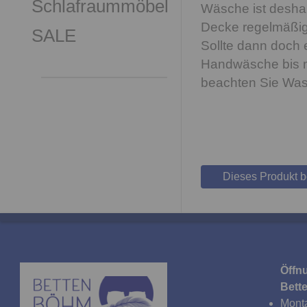
Schlafraummöbel
Wäsche ist deshal
Decke regelmäßig,
SALE
Sollte dann doch 
Handwäsche bis ma
beachten Sie Wasc
Dieses Produkt 
Öffn
Bett
Monta