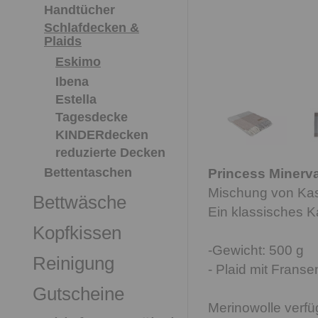
Handtücher
Schlafdecken &
Plaids
Eskimo
Ibena
Estella
Tagesdecke
KINDERdecken
reduzierte Decken
Bettentaschen
Princess Minerva
Mischung von Kas
Bettwäsche
Ein klassisches 
Kopfkissen
-Gewicht: 500 g
Reinigung
- Plaid mit Franse
Gutscheine
Merinowolle verfü