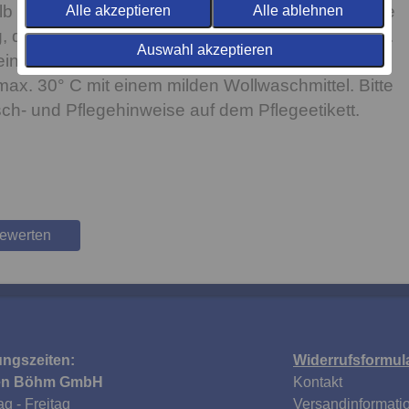
b nur in seltenen Fällen notwendig. Lüften Sie Ihre
Alle akzeptieren
Alle ablehnen
 dann haben Sie schon ganz viel richtig gemacht.
Auswahl akzeptieren
einmal eine Wäsche notwendig sein, dann bitte
x. 30° C mit einem milden Wollwaschmittel. Bitte
h- und Pflegehinweise auf dem Pflegeetikett.
bewerten
ungszeiten:
Widerrufsformul
en Böhm GmbH
Kontakt
g - Freitag
Versandinformati