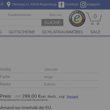
635
Steinweg 21, 93059 Regensburg
Facebook
Instagram
Kundenstimmen
Über uns
0
SUCHE
G
GUTSCHEINE
SCHLAFRAUMMÖBEL
SALE
Größe
130x180
Farbe
beige
Marke
Eskimo
Preis:
299,00 €
inkl. MwSt., zzgl.
Versand
Versandkostenfrei innerhalb Deutschlands.
Versand nur innerhalb der EU.