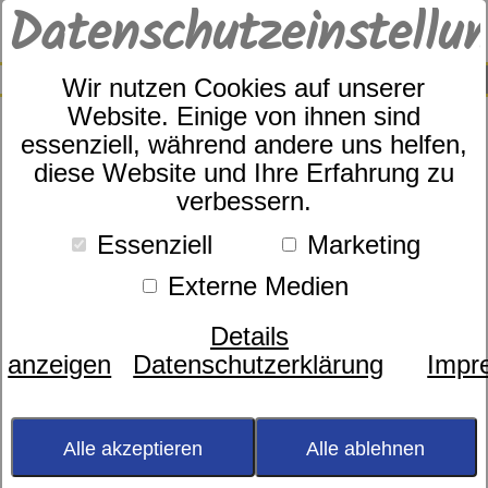
Datenschutzeinstellu
0
SUCHE
Wir nutzen Cookies auf unserer
Website. Einige von ihnen sind
essenziell, während andere uns helfen,
diese Website und Ihre Erfahrung zu
Zudecke
dormabell Klima Faser
verbessern.
Edition WB 1
Essenziell
Marketing
Externe Medien
Details
anzeigen
Datenschutzerklärung
Impr
Alle akzeptieren
Alle ablehnen