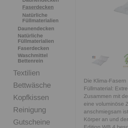
Daunendecken
Faserdecken
Natürliche
Füllmaterialien
Daunendecken
Natürliche
Füllmaterialien
Faserdecken
Waschmittel
Bettenrein
Textilien
Die Klima-Fasern 
Bettwäsche
Füllmaterial: Ext
Zusammen mit de
Kopfkissen
eine voluminöse Zu
Reinigung
anschmiegsam ist.
Körper an und de
Gutscheine
Edition WB 4 beso