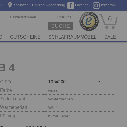
635
Steinweg 21, 93059 Regensburg
Facebook
Instagram
Kundenstimmen
Über uns
0
SUCHE
G
GUTSCHEINE
SCHLAFRAUMMÖBEL
SALE
B 4
Größe
Farbe
weiss
Zudeckenart
Winterdecken
Wärmebedarf
WB 4
Füllung
Klima Faser