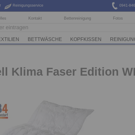
r
Reinigungsservice
0941-84
lles
Kontakt
Bettenreinigung
Fotos
XTILIEN
BETTWÄSCHE
KOPFKISSEN
REINIGUN
l Klima Faser Edition W