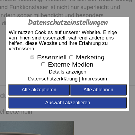
nd Funktionsfaser ist nicht nur superleicht und
ondern sogar milbendicht und besonders
Datenschutzeinstellungen
st diese Decke auch für Allergiker bestens geeignet.
Wir nutzen Cookies auf unserer Website. Einige
von ihnen sind essenziell, während andere uns
helfen, diese Website und Ihre Erfahrung zu
verbessern.
Essenziell
Marketing
Externe Medien
Details anzeigen
Datenschutzerklärung
Impressum
Alle akzeptieren
Alle ablehnen
dukt empfehlen wir
Auswahl akzeptieren
el Bettenrein