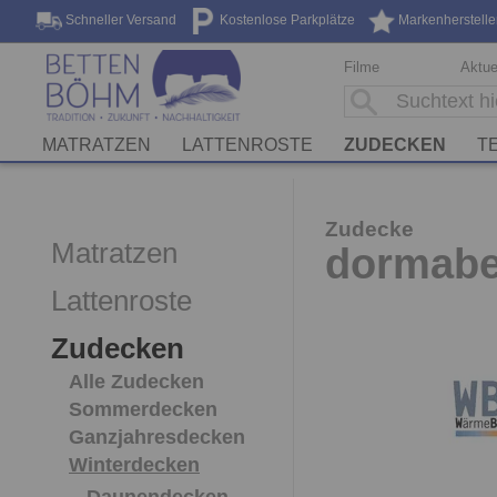
Schneller Versand
Kostenlose Parkplätze
Markenherstelle
Filme
Aktue
MATRATZEN
LATTENROSTE
ZUDECKEN
TE
Zudecke
Matratzen
dormabel
Lattenroste
Zudecken
Alle Zudecken
Sommerdecken
Ganzjahresdecken
Winterdecken