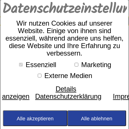
Datenschutzeinstellu
0
SUCHE
Wir nutzen Cookies auf unserer
Website. Einige von ihnen sind
Farbe
essenziell, während andere uns helfen,
diese Website und Ihre Erfahrung zu
Größe
verbessern.
Marke
Essenziell
Marketing
Material
Saison
Externe Medien
Preis
Details
anzeigen
Datenschutzerklärung
Impr
Janina/Ibena
Sortierung:
Alle akzeptieren
Alle ablehnen